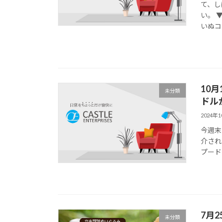
て、し
い。 
いぬコ
10
未分類
ドル
2024年
今週末
介され
プード
7月
未分類