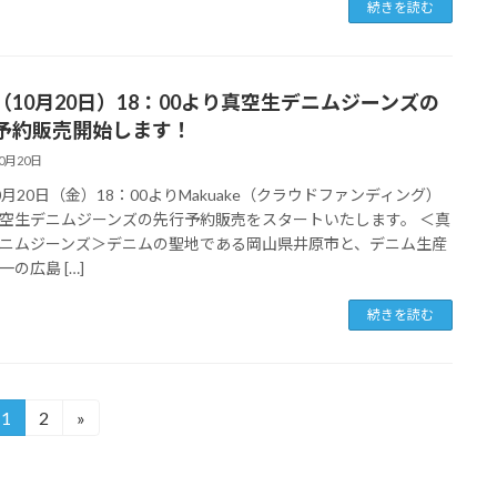
続きを読む
（10月20日）18：00より真空生デニムジーンズの
予約販売開始します！
10月20日
0月20日（金）18：00よりMakuake（クラウドファンディング）
空生デニムジーンズの先行予約販売をスタートいたします。 ＜真
ニムジーンズ＞デニムの聖地である岡山県井原市と、デニム生産
の広島 […]
続きを読む
1
2
»
固
固
定
定
ペ
ペ