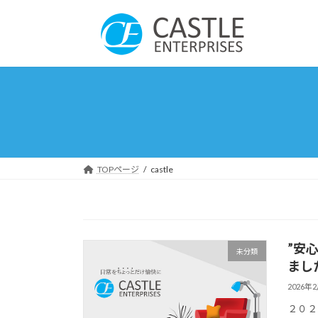
コ
ナ
ン
ビ
テ
ゲ
ン
ー
ツ
シ
へ
ョ
ス
ン
キ
に
ッ
移
プ
動
TOPページ
castle
”安
未分類
まし
2026年
２０２