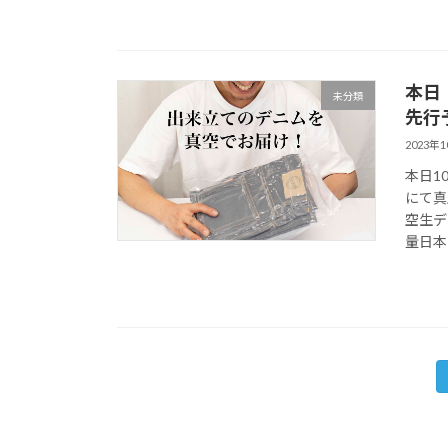
本日
未分類
先行
2023年
本日1
にて真
空生デ
量日本一
投
稿