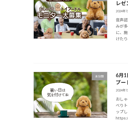
レゼ
2024年
音声認
みが多
に、施
けたり
6月
未分類
プー
2024年
おしゃ
べりト
ップし
https: